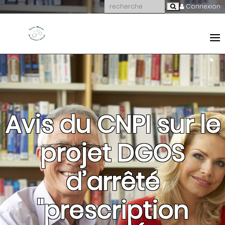
Connexion
Avis du CNPI sur le
projet DGOS
d’arrêté
"prescription