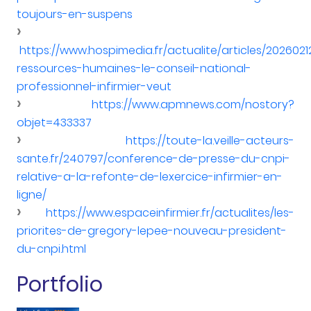
toujours-en-suspens
https://www.hospimedia.fr/actualite/articles/2026021
ressources-humaines-le-conseil-national-
professionnel-infirmier-veut
https://www.apmnews.com/nostory?
objet=433337
https://toute-la.veille-acteurs-
sante.fr/240797/conference-de-presse-du-cnpi-
relative-a-la-refonte-de-lexercice-infirmier-en-
ligne/
https://www.espaceinfirmier.fr/actualites/les-
priorites-de-gregory-lepee-nouveau-president-
du-cnpi.html
Portfolio