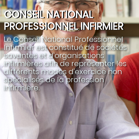
CONSEIL NATIONAL
PROFESSIONNEL INFIRMIER
Le Conseil National Professionnel
Infirmier est constitué de sociétés
savantes et d’organisations
infirmières afin de représenter les
différents modes d’exercice non
spécialisés de la profession
infirmière.