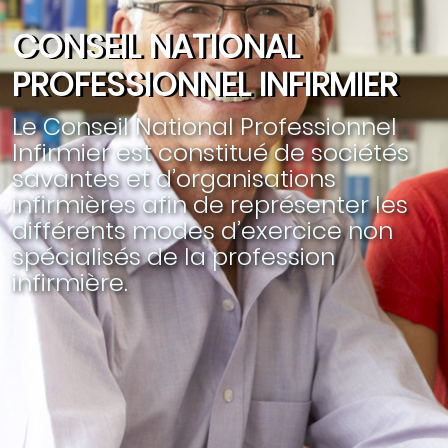
CONSEIL NATIONAL
PROFESSIONNEL INFIRMIER
Le Conseil National Professionnel
Infirmier est constitué de sociétés
savantes et d’organisations
infirmières afin de représenter les
différents modes d’exercice non
spécialisés de la profession
infirmière.