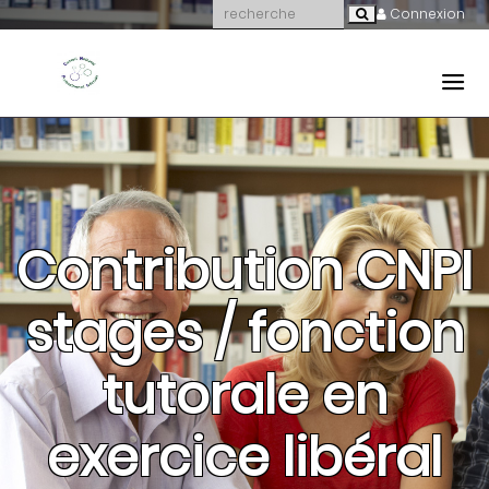
Connexion
Contribution CNPI
stages / fonction
tutorale en
exercice libéral