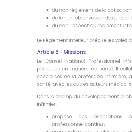
du non règlement de la cotisation 
de la non observation des présent
du non-respect du règlement intér
Le Règlement Intérieur précise les voies 
Article 5 - Missions
Le Conseil National Professionnel Infi
publiques en matière de santé. Il coll
spécialisés de la profession infirmière,
santé, avec les autres acteurs médico-so
Dans le champ du développement profess
Infirmier :
propose des orientations plu
professionnel continu ;
propose le parcours pluriannuel 