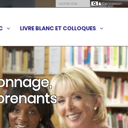
Connexion
C
LIVRE BLANC ET COLLOQUES
onnage,
renants