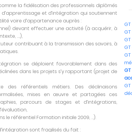
e comme la fidélisation des professionnels diplômés
’apprentissage et d’intégration qui soutiennent
utilité voire d’appartenance auprès :
GT
nel) devant effectuer une activité (à acquérir, à
GT 
texte, ….),
GT 
uteur contribuant à la transmission des savoirs, à
GT 
atiques.
GT
mét
ntégration se déploient favorablement dans des
GT
clinées dans les projets s’y rapportant (projet de
ac
GT 
e des référentiels métiers. Des déclinaisons
déc
formalisées, mises en œuvre et partagées ces
aphies, parcours de stages et d’intégrations,
d’évaluation,
 référentiel Formation initiale 2009, …).
’intégration sont fragilisés du fait :