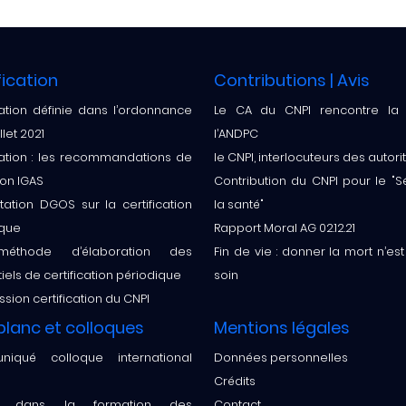
fication
Contributions | Avis
cation définie dans l’ordonnance
Le CA du CNPI rencontre l
llet 2021
l’ANDPC
cation : les recommandations de
le CNPI, interlocuteurs des autori
ion IGAS
Contribution du CNPI pour le "
ation DGOS sur la certification
la santé"
ique
Rapport Moral AG 02.12.21
éthode d’élaboration des
Fin de vie : donner la mort n’es
tiels de certification périodique
soin
ion certification du CNPI
 blanc et colloques
Mentions légales
iqué colloque international
Données personnelles
Crédits
tir dans la formation des
Contact