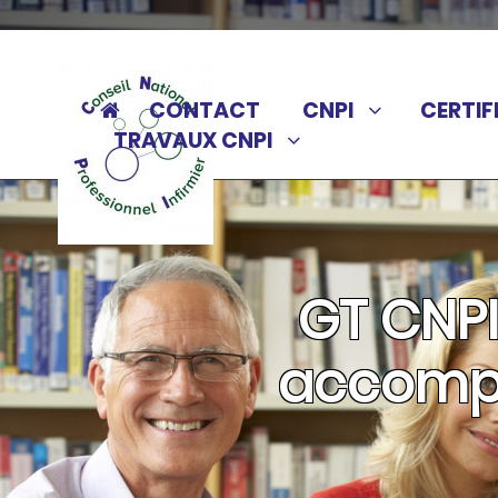
CONTACT
CNPI
CERTIF
TRAVAUX CNPI
GT CNP
accomp