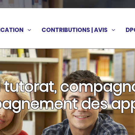
ICATION
CONTRIBUTIONS | AVIS
DP
I tutorat, compagn
agnement des app