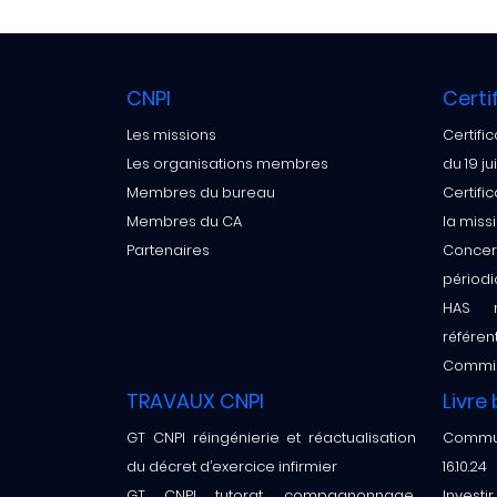
CNPI
Certi
Les missions
Certifi
Les organisations membres
du 19 jui
Membres du bureau
Certifi
Membres du CA
la miss
Partenaires
Concert
périod
HAS m
référen
Commiss
TRAVAUX CNPI
Livre
GT CNPI réingénierie et réactualisation
Commun
du décret d’exercice infirmier
16.10.24
GT CNPI tutorat, compagnonnage,
Inves