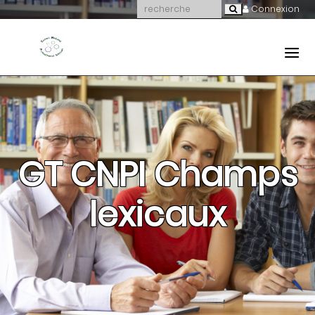
Connexion
GT CNPI Champs
lexicaux