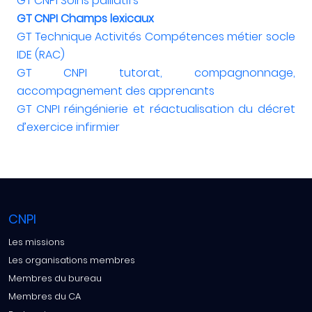
GT CNPI Soins palliatifs
GT CNPI Champs lexicaux
GT Technique Activités Compétences métier socle
IDE (RAC)
GT CNPI tutorat, compagnonnage,
accompagnement des apprenants
GT CNPI réingénierie et réactualisation du décret
d’exercice infirmier
CNPI
Les missions
Les organisations membres
Membres du bureau
Membres du CA